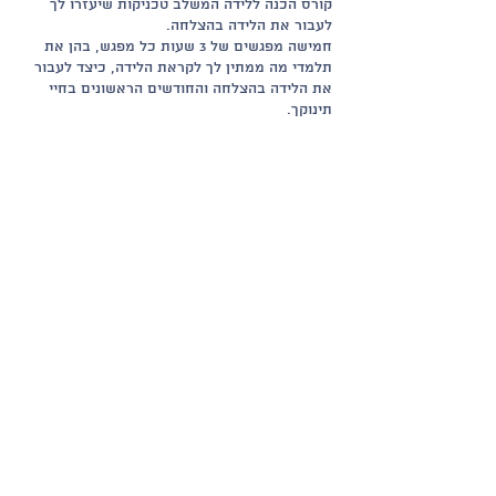
קורס הכנה ללידה המשלב טכניקות שיעזרו לך
לעבור את הלידה בהצלחה.
חמישה מפגשים של 3 שעות כל מפגש, בהן את
תלמדי מה ממתין לך לקראת הלידה, כיצד לעבור
את הלידה בהצלחה והחודשים הראשונים בחיי
תינוקך.
שיתוף
רבקי פריד - דולה בחיפה ובקריות
054-4845614
מדיניות פרטיות