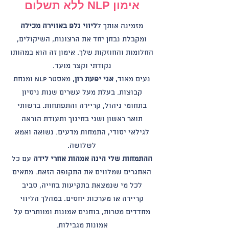
אימון NLP ללא תשלום
מזמינה אותך ל
ליווי נלפ באווירה מכילה
ומקבלת נבחן יחד את הרצונות, השיקולים,
החלומות והחוזקות שלך. אימון זה הוא במהותו
נקודתי וקצר מועד.
נעים מאוד,
אני יפעת רון
, מאסטר NLP ומנחת
קבוצות. בעלת מעל עשרים שנות ניסיון
בתחומי ניהול, קריירה והתפתחות. ברשותי
תואר ראשון ושני בחינוך ותעודת הוראה
לגילאי יסודי, התמחות מדעים. נשואה ואמא
לשלושה.
ההתמחות שלי הינה אמהות אחרי לידה
עם כל
האתגרים שמלווים את התקופה הזאת. מתאים
לכל מי שנמצאת בתקיעות בחייה, סביב
קריירה או מערכות יחסים. במהלך הליווי
מחדדים מטרות, בוחנים אמונות ומוותרים על
אמונות מגבילות.